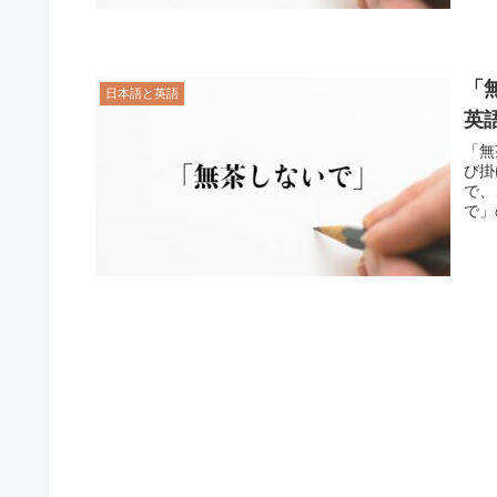
「
日本語と英語
英
「無
び掛
で、
で」