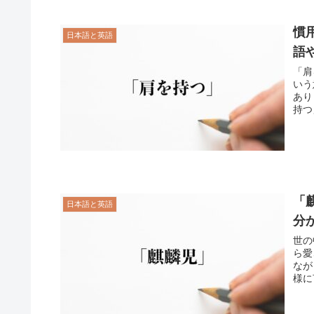
慣
日本語と英語
語
「肩
いう
あり
持つ
「
日本語と英語
分
世の
ら愛
なが
様に