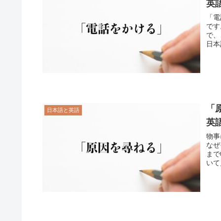
英
「電
です
で、
日本
「
日本語と英語
英
物事
なぜ
まで
いて