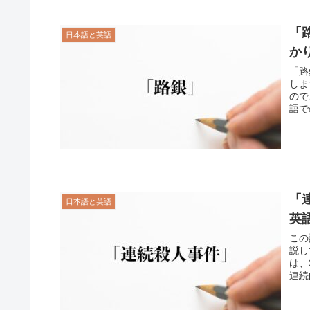
「
日本語と英語
か
「路
しま
ので
語で
「
日本語と英語
英
この
説し
は、
連続