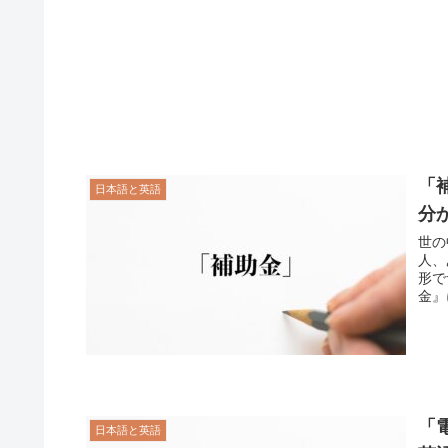
「
日本語と英語
分
世の
人、
形で
金』
「
日本語と英語