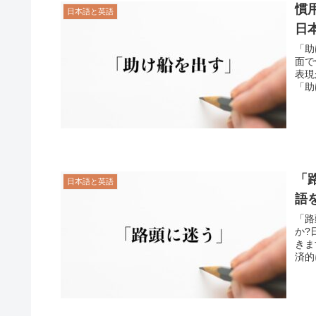
慣
日本語と英語
日
「助
面で
表現
「助
「
日本語と英語
語
「路
か?
きま
済的