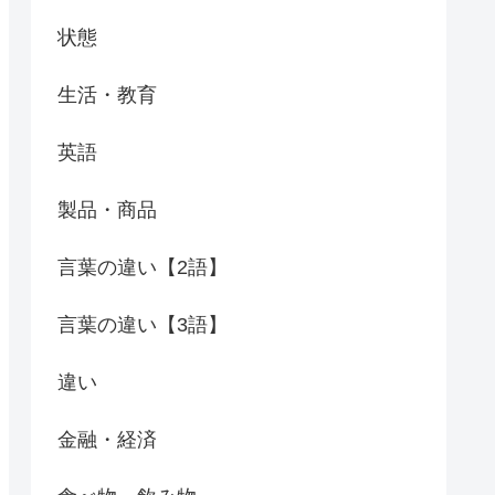
状態
生活・教育
英語
製品・商品
言葉の違い【2語】
言葉の違い【3語】
違い
金融・経済