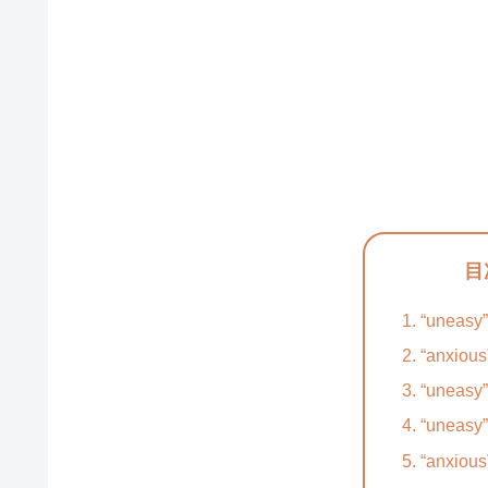
目
“uneas
“anxio
“uneas
“uneas
“anxio