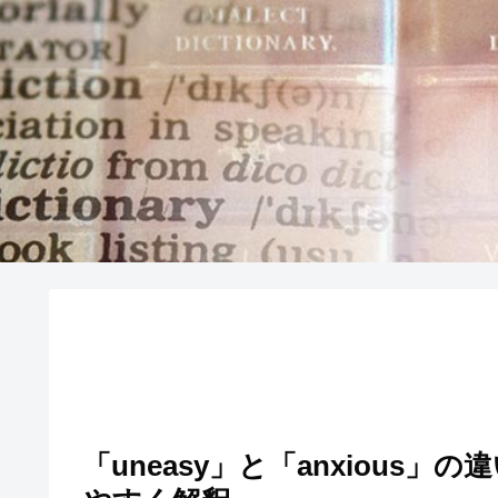
「uneasy」と「anxious」の違