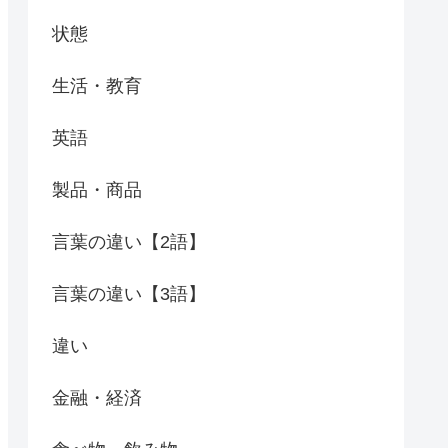
状態
生活・教育
英語
製品・商品
言葉の違い【2語】
言葉の違い【3語】
違い
金融・経済