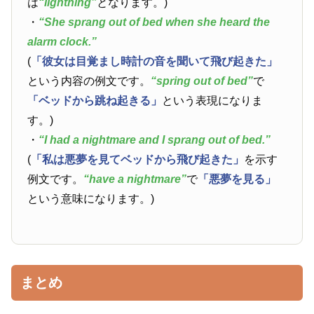
は
“lightning”
となります。)
・
“She sprang out of bed when she heard the
alarm clock.”
(
「彼女は目覚まし時計の音を聞いて飛び起きた」
という内容の例文です。
“spring out of bed”
で
「ベッドから跳ね起きる」
という表現になりま
す。)
・
“I had a nightmare and I sprang out of bed.”
(
「私は悪夢を見てベッドから飛び起きた」
を示す
例文です。
“have a nightmare”
で
「悪夢を見る」
という意味になります。)
まとめ