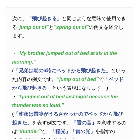
次に、
「飛び起きる」
と同じような意味で使用でき
る
“jump out of”
と
“spring out of”
の例文を紹介し
ます。
・
“My brother jumped out of bed at six in the
morning.”
(
「兄弟は朝の6時にベッドから飛び起きた」
といっ
た内容の例文です。
“jump out of bed”
で
「ベッド
から飛び起きる」
という表現になります。)
・
“I jumped out of bed last night because the
thunder was so loud.”
(
「昨夜は雷鳴がうるさかったのでベッドから飛び
起きた」
を表す例文です。
「雷の音」
を意味するの
は
“thunder”
で、
「稲光」
「雷の光」
を指すの