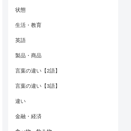
状態
生活・教育
英語
製品・商品
言葉の違い【2語】
言葉の違い【3語】
違い
金融・経済