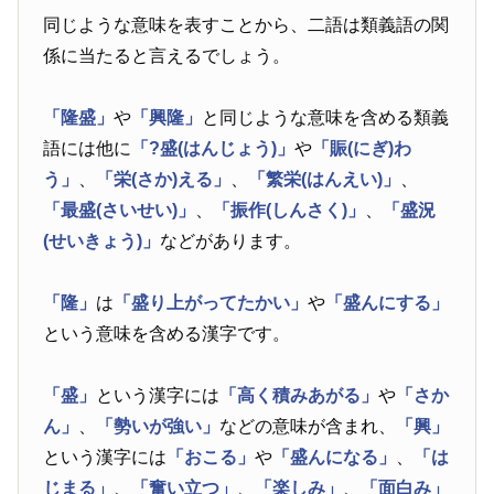
同じような意味を表すことから、二語は類義語の関
係に当たると言えるでしょう。
「隆盛」
や
「興隆」
と同じような意味を含める類義
語には他に
「?盛(はんじょう)」
や
「賑(にぎ)わ
う」
、
「栄(さか)える」
、
「繁栄(はんえい)」
、
「最盛(さいせい)」
、
「振作(しんさく)」
、
「盛況
(せいきょう)」
などがあります。
「隆」
は
「盛り上がってたかい」
や
「盛んにする」
という意味を含める漢字です。
「盛」
という漢字には
「高く積みあがる」
や
「さか
ん」
、
「勢いが強い」
などの意味が含まれ、
「興」
という漢字には
「おこる」
や
「盛んになる」
、
「は
じまる」
、
「奮い立つ」
、
「楽しみ」
、
「面白み」