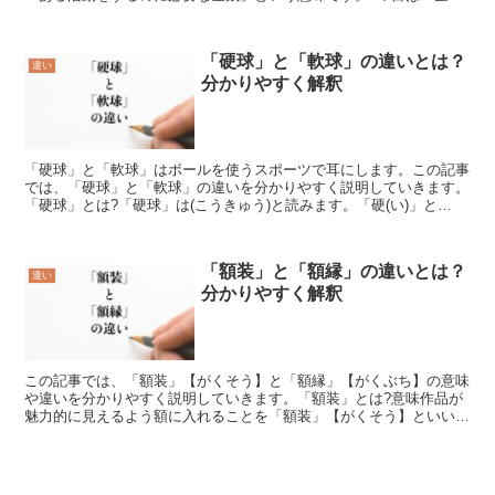
が利益を出す為にかかった様々なことへの支払い金、従業員...
「硬球」と「軟球」の違いとは？
違い
分かりやすく解釈
「硬球」と「軟球」はボールを使うスポーツで耳にします。この記事
では、「硬球」と「軟球」の違いを分かりやすく説明していきます。
「硬球」とは?「硬球」は(こうきゅう)と読みます。「硬(い)」と
「球」と言う漢字の組み合わせから意味は理解できます。...
「額装」と「額縁」の違いとは？
違い
分かりやすく解釈
この記事では、「額装」【がくそう】と「額縁」【がくぶち】の意味
や違いを分かりやすく説明していきます。「額装」とは?意味作品が
魅力的に見えるよう額に入れることを「額装」【がくそう】といいま
す。地味なペンシル画であっても躍動感あるように見える形...