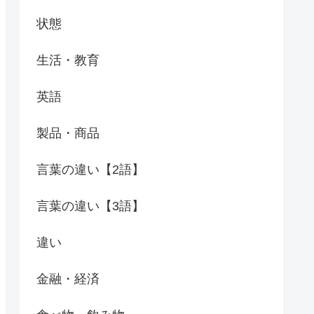
状態
生活・教育
英語
製品・商品
言葉の違い【2語】
言葉の違い【3語】
違い
金融・経済