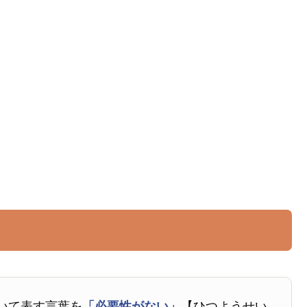
いて表す言葉を
「必要性がない」
【ひつようせい