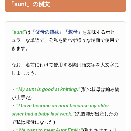
「aunt」の例文
“aunt”
は
「父母の姉妹」
「叔母」
を意味するポピ
ュラーな単語で、公私を問わず様々な場面で使用で
きます。
なお、名前に付けて使用する際は頭文字を大文字に
しましょう。
・
“My aunt is good at knitting.”
(私の叔母は編み物
が上手だ)
・
“I have become an aunt because my older
sister had a baby last week.”
(先週姉が出産したの
で私は叔母になった)
・
“We want to meet Aunt Emily.”
(私たちはエミリ