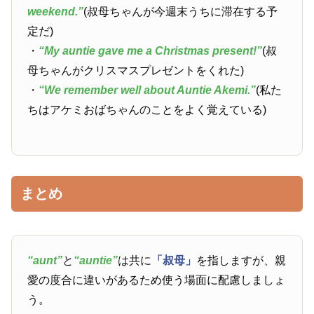
weekend.”
(叔母ちゃんが今週末うちに滞在する予
定だ)
・
“My auntie gave me a Christmas present!”
(叔
母ちゃんがクリスマスプレゼントをくれた)
・
“We remember well about Auntie Akemi.”
(私た
ちはアケミおばちゃんのことをよく覚えている)
まとめ
“aunt”
と
“auntie”
は共に
「叔母」
を指しますが、親
愛の度合に違いがあるため使う場面に配慮しましょ
う。