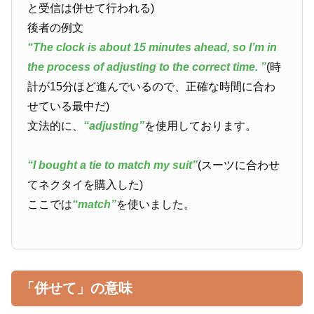
と受信は併せて行われる)
後者の例文
“The clock is about 15 minutes ahead, so I’m in
the process of adjusting to the correct time. ”
(時
計が15分ほど進んでいるので、正確な時間に合わ
せている最中だ)
文法的に、
“adjusting”
を使用しております。
“I bought a tie to match my suit”
(スーツに合わせ
てネクタイを購入した)
ここでは
“match”
を使いました。
「併せて」の意味