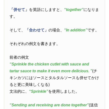
「併せて」
を英語にしますと、
“together”
になりま
す。
そして、
「合わせて」
の場合、
“In addition”
です。
それぞれの例文を書きます。
前者の例文
“Sprinkle the chicken cutlet with sauce and
tartar sauce to make it even more delicious. ”
(チ
キンカツにはソースとタルタルソースも併せてかけ
ると更に美味しくなる)
文法的に、
“Sprinkle”
を使用しました。
“Sending and receiving are done together”
(送信