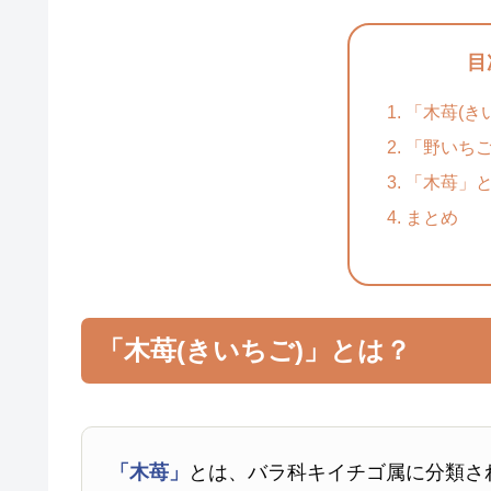
目
「木苺(き
「野いち
「木苺」
まとめ
「木苺(きいちご)」とは？
「木苺」
とは、バラ科キイチゴ属に分類さ