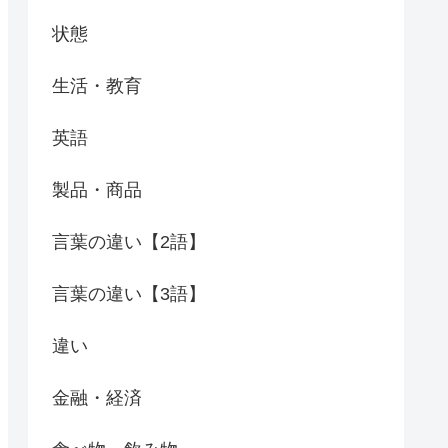
状態
生活・教育
英語
製品・商品
言葉の違い【2語】
言葉の違い【3語】
違い
金融・経済