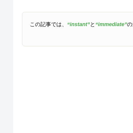
この記事では、
“instant”
と
“immediate”
の