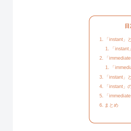
目
「instant」
「insta
「immedia
「immed
「instant
「instant
「immedia
まとめ