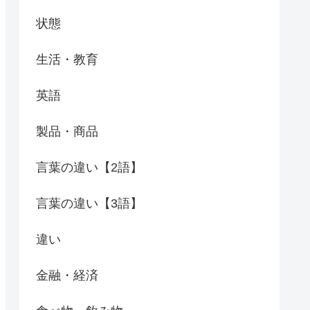
状態
生活・教育
英語
製品・商品
言葉の違い【2語】
言葉の違い【3語】
違い
金融・経済