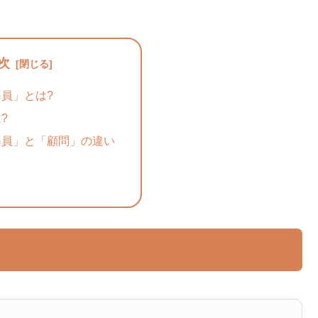
次
員」とは?
?
導員」と「顧問」の違い