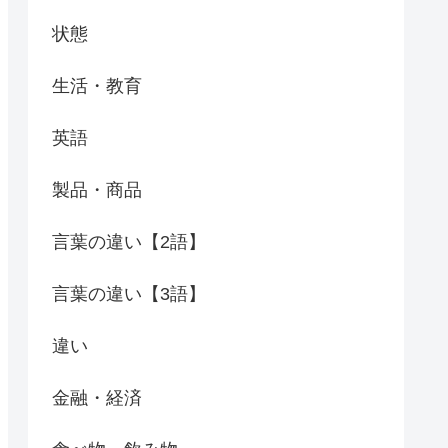
状態
生活・教育
英語
製品・商品
言葉の違い【2語】
言葉の違い【3語】
違い
金融・経済