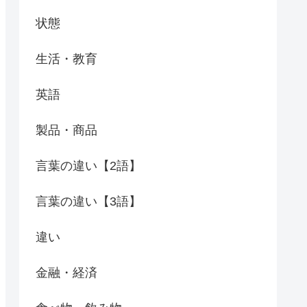
状態
生活・教育
英語
製品・商品
言葉の違い【2語】
言葉の違い【3語】
違い
金融・経済