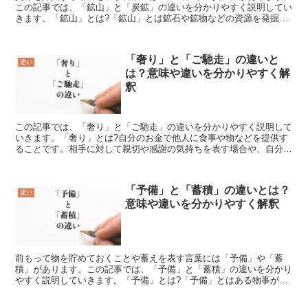
この記事では、「鉱山」と「炭鉱」の違いを分かりやすく説明してい
きます。「鉱山」とは?「鉱山」とは鉱石や鉱物などの資源を発掘す
る場所を示す言葉であり、発掘以外にも様々な鉱業している...
「奢り」と「ご馳走」の違いと
違い
は？意味や違いを分かりやすく解
釈
この記事では、「奢り」と「ご馳走」の違いを分かりやすく説明して
いきます。「奢り」とは?自分のお金で他人に食事や物などを提供す
ることです。相手に対して親切や感謝の気持ちを表す場合や、自分の
地位や財力を誇示する場合に使われます。例えば、「今日は...
「予備」と「蓄積」の違いとは？
違い
意味や違いを分かりやすく解釈
前もって物を貯めておくことや蓄えを表す言葉には「予備」や「蓄
積」があります。この記事では、「予備」と「蓄積」の違いを分かり
やすく説明していきます。「予備」とは?「予備」とはある物事が発
生した時やそれをする時のために用意したものを表す言葉です...