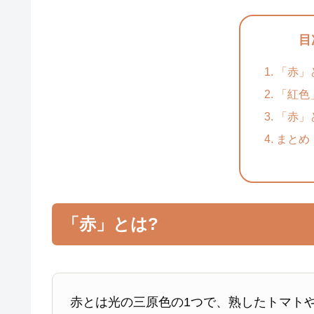
目
「赤」
「紅色
「赤」
まとめ
「赤」とは?
赤とは光の三原色の1つで、熟したトマト