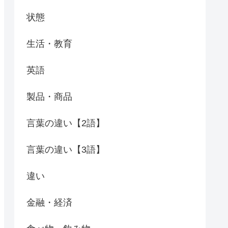
状態
生活・教育
英語
製品・商品
言葉の違い【2語】
言葉の違い【3語】
違い
金融・経済