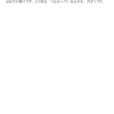
は以下の通りです。1つ目は「つながっているものを、力ずくで2つ
に引きはがすこと」という意味で、布や紙などやわらかい物...