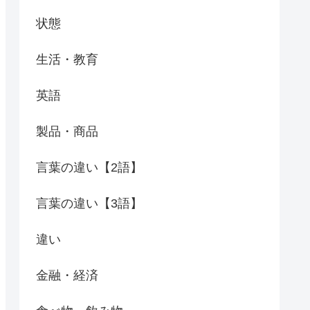
状態
生活・教育
英語
製品・商品
言葉の違い【2語】
言葉の違い【3語】
違い
金融・経済