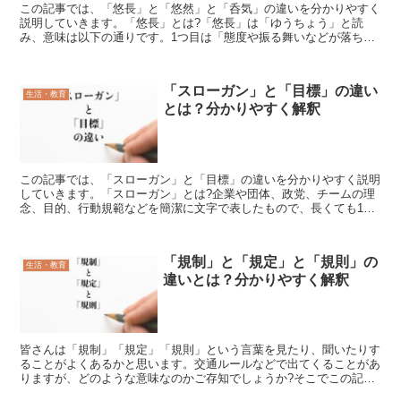
この記事では、「悠長」と「悠然」と「呑気」の違いを分かりやすく
説明していきます。「悠長」とは?「悠長」は「ゆうちょう」と読
み、意味は以下の通りです。1つ目は「態度や振る舞いなどが落ち着
いている様子」という意味で、いつもと変わらず平静を保って...
「スローガン」と「目標」の違い
生活・教育
とは？分かりやすく解釈
この記事では、「スローガン」と「目標」の違いを分かりやすく説明
していきます。「スローガン」とは?企業や団体、政党、チームの理
念、目的、行動規範などを簡潔に文字で表したもので、長くても100
文字程度に収められており、長期的に続いていくものとな...
「規制」と「規定」と「規則」の
生活・教育
違いとは？分かりやすく解釈
皆さんは「規制」「規定」「規則」という言葉を見たり、聞いたりす
ることがよくあるかと思います。交通ルールなどで出てくることがあ
りますが、どのような意味なのかご存知でしょうか?そこでこの記事
では、「規制」と「規定」と「規則」の違いを分かりやすく...