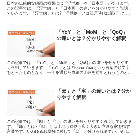
日本の伝統的な絵画の種類には「浮世絵」や「日本語」があります。
この記事では、「浮世絵」と「日本画」の違いを分かりやすく説明し
ていきます。「浮世絵」とは?「浮世絵」とは江戸時代に流行した絵
画の種類であり、内容は庶民的なものや現代の風俗を扱った...
「YoY」と「MoM」と「QoQ」
専門用語・業界用語
の違いとは？分かりやすく解釈
この記事では、「YoY」と「MoM」と「QoQ」の違いを分かりやす
く説明していきます。「YoY」とは?YearonYearという言葉の頭文字
をとったものとなり、一年を通じた成績の比較を前年と行うものとな
っており、会社の利益や生産実績、貿易黒...
「邸」と「宅」の違いとは？分か
専門用語・業界用語
りやすく解釈
この記事では、「邸」と「宅」の違いを分かりやすく説明していきま
す。「邸」とは?「邸」とは土地も建物も広く大きい立派な家を指す
言葉です。いわゆるお屋敷に対して「邸」と付けられますが、それ以
外にも目上の人の家という表現としても使われることがあり...