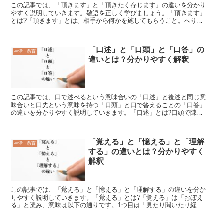
この記事では、「頂きます」と「頂きたく存じます」の違いを分かり
やすく説明していきます。敬語を正しく学びましょう。「頂きます」
とは?「頂きます」とは、相手から何かを施してもらうこと。へりく
だった、丁寧な気持ちをあらわします。そもそも「頂きます...
「口述」と「口頭」と「口答」の
生活・教育
違いとは？分かりやすく解釈
この記事では、口で述べるという意味合いの「口述」と後述と同じ意
味合いと口先という意味を持つ「口頭」と口で答えることの「口答」
の違いを分かりやすく説明していきます。「口述」とは?口頭で陳述
すること、言葉で述べることでを指します。述べるという言...
「覚える」と「憶える」と「理解
生活・教育
する」の違いとは？分かりやすく
解釈
この記事では、「覚える」と「憶える」と「理解する」の違いを分か
りやすく説明していきます。「覚える」とは?「覚える」は「おぼえ
る」と読み、意味は以下の通りです。1つ目は「見たり聞いたり経験
したりして身に付ける」という意味で、自分が学んで習得す...