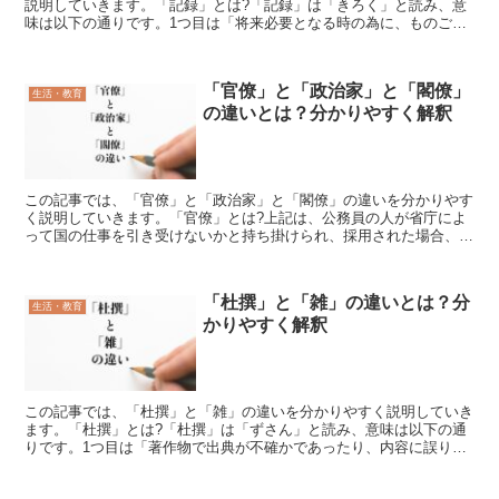
説明していきます。「記録」とは?「記録」は「きろく」と読み、意
味は以下の通りです。1つ目は「将来必要となる時の為に、ものごと
を書き残しておくこと」という意味で、ものごとが生じた事...
「官僚」と「政治家」と「閣僚」
生活・教育
の違いとは？分かりやすく解釈
この記事では、「官僚」と「政治家」と「閣僚」の違いを分かりやす
く説明していきます。「官僚」とは?上記は、公務員の人が省庁によ
って国の仕事を引き受けないかと持ち掛けられ、採用された場合、な
される職業となります。そのうえで、なぜ国の仕事を引き受...
「杜撰」と「雑」の違いとは？分
生活・教育
かりやすく解釈
この記事では、「杜撰」と「雑」の違いを分かりやすく説明していき
ます。「杜撰」とは?「杜撰」は「ずさん」と読み、意味は以下の通
りです。1つ目は「著作物で出典が不確かであったり、内容に誤りが
多いこと」という元の意味です。「杜撰」の由来は、中国の...