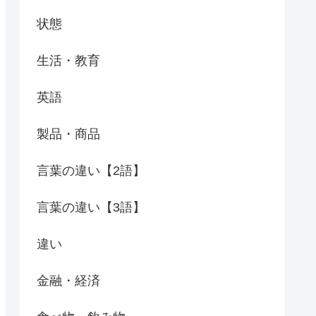
状態
生活・教育
英語
製品・商品
言葉の違い【2語】
言葉の違い【3語】
違い
金融・経済