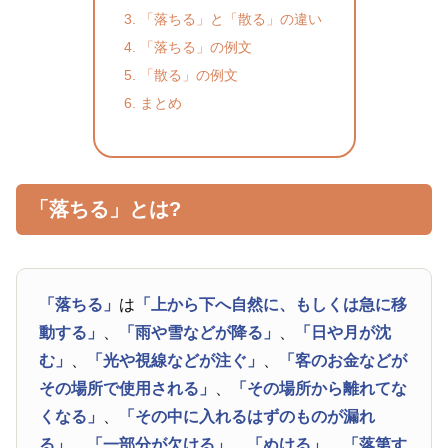
「落ちる」と「散る」の違い
「落ちる」の例文
「散る」の例文
まとめ
「落ちる」とは?
「落ちる」
は
「上から下へ自然に、もしくは急に移
動する」
、
「雨や雪などが降る」
、
「日や月が沈
む」
、
「光や視線などが注ぐ」
、
「客のお金などが
その場所で使用される」
、
「その場所から離れてな
くなる」
、
「その中に入れるはずのものが漏れ
る」
、
「一部分が欠ける」
、
「ぬける」
、
「落第す