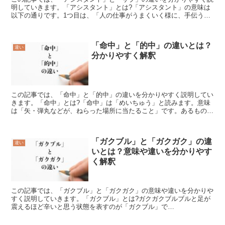
明していきます。「アシスタント」とは?「アシスタント」の意味は
以下の通りです。1つ目は、「人の仕事がうまくいく様に、手伝う役
割の人のこと」という意味です。2つ目は、「企業・組織に...
「命中」と「的中」の違いとは？
違い
分かりやすく解釈
この記事では、「命中」と「的中」の違いを分かりやすく説明してい
きます。「命中」とは?「命中」は「めいちゅう」と読みます。意味
は「矢・弾丸などが、ねらった場所に当たること」です。あるものを
当てようと狙いを定めて放ったところ、正確に当たることで...
「ガクブル」と「ガクガク」の違
違い
いとは？意味や違いを分かりやす
く解釈
この記事では、「ガクブル」と「ガクガク」の意味や違いを分かりや
すく説明していきます。「ガクブル」とは?ガクガクブルブルと足が
震えるほど辛いと思う状態を表すのが「ガクブル」で
す。“gakuburu”を省略して“gkbr”と英数字で書いた子音の...