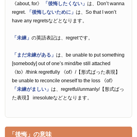
《about, for》
「後悔したくない」
は、Don’t wanna
regret.
「後悔しないために」
は、So that I won’t
have any regretsなどとなります。
「未練」
の英語表記は、regretです。
「まだ未練がある」
は、be unable to put something
[somebody] out of one’s mind/be still attached
《to》/think regretfully 《of》/【形式ばった表現】
be unable to reconcile oneself to the loss 《of》
「未練がましい」
は、regretful/unmanly/【形式ばっ
た表現】 irresoluteなどとなります。
「後悔」の意味