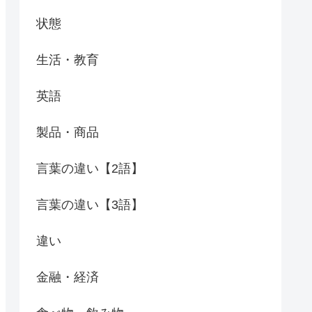
状態
生活・教育
英語
製品・商品
言葉の違い【2語】
言葉の違い【3語】
違い
金融・経済