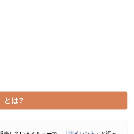
」とは?
販売しているミルサーで、
「サイレント」
と謳っ