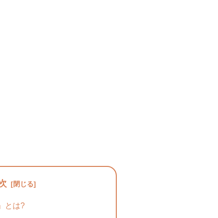
次
」とは?