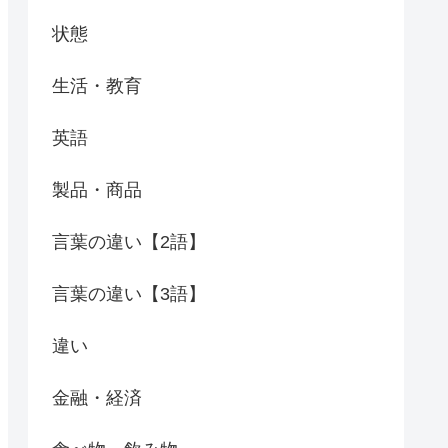
状態
生活・教育
英語
製品・商品
言葉の違い【2語】
言葉の違い【3語】
違い
金融・経済