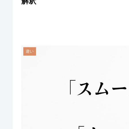
解釈
違い