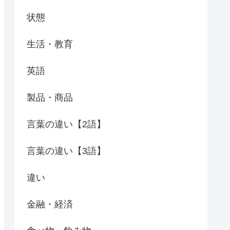
状態
生活・教育
英語
製品・商品
言葉の違い【2語】
言葉の違い【3語】
違い
金融・経済