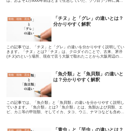
は、およそ1万5000年前ほどまで生息していた、ゾウ目ゾウ科に属し
ていたゾウの1種です。肩高2.5メートルから3メート...
「チヌ」と「グレ」の違いとは？
動物・植物・昆虫
分かりやすく解釈
この記事では、「チヌ」と「グレ」の違いを分かりやすく説明してい
きます。「チヌ」とは?「チヌ」は、クロダイのことで、古来、茅渟
(チヌ)のという場所、現在で言う大阪で取れたことから大阪周辺の海
の名前から「チヌ」と名付けられました。クロダイですの...
「魚介類」と「魚貝類」の違いと
動物・植物・昆虫
は？分かりやすく解釈
この記事では、「魚介類」と「魚貝類」の違いを分かりやすく説明し
ていきます。「魚介類」とは?「魚介類」とは、魚類および貝類、エ
ビ、カニ等の甲殻類、そしてイカ、タコ、ウニ、ナマコなども含めた
水産物全般(ワカメなどの海藻は除く)の総称の言葉です。...
「青虫」と「芋虫」の違いとは？
動物・植物・昆虫