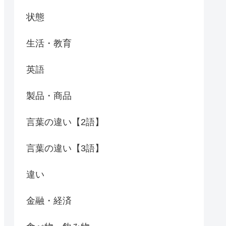
状態
生活・教育
英語
製品・商品
言葉の違い【2語】
言葉の違い【3語】
違い
金融・経済