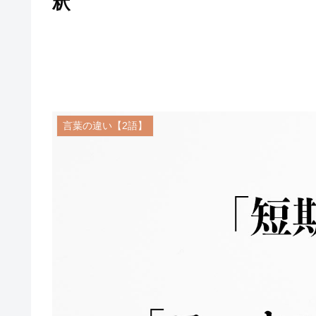
釈
言葉の違い【2語】