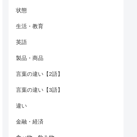
状態
生活・教育
英語
製品・商品
言葉の違い【2語】
言葉の違い【3語】
違い
金融・経済