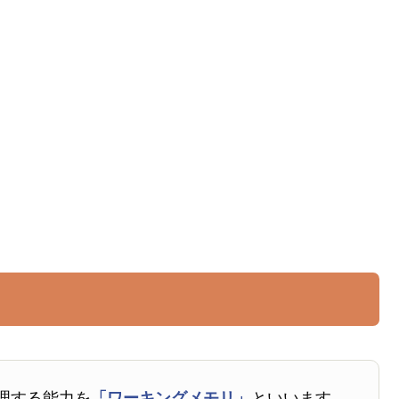
理する能力を
「ワーキングメモリ」
といいます。