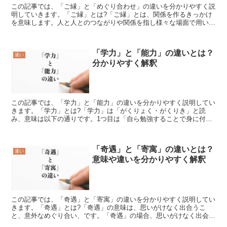
この記事では、「ご縁」と「めぐり合わせ」の違いを分かりやすく説
明していきます。「ご縁」とは?「ご縁」とは、関係を作るきっかけ
を意味します。人と人とのつながりや関係を指し様々な場面で用いら
れる言葉になります。その中でも恋愛や結婚に対し用いられ...
「学力」と「能力」の違いとは？
違い
分かりやすく解釈
この記事では、「学力」と「能力」の違いを分かりやすく説明してい
きます。「学力」とは?「学力」は「がくりょく・がくりき」と読
み、意味は以下の通りです。1つ目は「自ら勉強することで身に付け
た知識や応用力」という意味です。2つ目は「特に、学校教育...
「奇遇」と「寄寓」の違いとは？
違い
意味や違いを分かりやすく解釈
この記事では、「奇遇」と「寄寓」の違いを分かりやすく説明してい
きます。「奇遇」とは?「奇遇」の意味は、思いがけなく出合うこ
と、意外なめぐり合い、です。「奇遇」の場合、思いがけなく出会う
ことを意味することから人に対してのみ使用することができる...