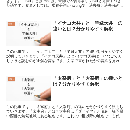
きます。「halt」とは?haltは、音節で区切る事なくhaltと発音すべき
英語です。変形としては、現在分詞がhaltingで、過去形と過去分詞が
halted、三人称単数...
「イナゴ天井」と「竿縁天井」の
違い
違いとは？分かりやすく解釈
この記事では、「イナゴ天井」と「竿縁天井」の違いを分かりやすく
説明していきます。「イナゴ天井」とは?イナゴ天井は、いなごてん
じょうと読むのが正解な言葉です。文字で書かれたかの言葉を見れば
理解出来る事でしょうが、直翅目バッタ科の昆虫といった意...
「太宰府」と「大宰府」の違いと
違い
は？分かりやすく解釈
この記事では、「太宰府」と「大宰府」の違いを分かりやすく説明し
ていきます。「太宰府」とは？太宰府は「ダザイフ」と読み、福岡県
中西部の筑紫地域にある地名です。これは中世以降の地名で、古代に
は「大宰府」という表記がされていました。中世以降は「太...