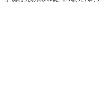
は、授業や部活動などが終わった後に、自宅や塾などに向かうことを
言います。例えば、「台風が来るので早く下校させる」や「...