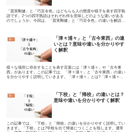
「質実剛健」と「巧言令色」はどちらも人の態度や様子を表す四字熟
語です。2つの四字熟語はそれぞれ何を意味しどのような違いがある
のでしょうか。今回は、「質実剛健」と「巧言令色」の違いを解説し
ます。「質実剛健」とは?「質実剛健」とは、「見た目を飾...
「津々浦々」と「古今東西」の違
違い
いとは？意味や違いを分かりやす
く解釈
様々な場所に存在することを表す言葉には「津々浦々」や「古今東
西」があります。この記事では、「津々浦々」と「古今東西」の違い
を分かりやすく説明していきます。「津々浦々」とは?「津々浦々」
は「つつうらうら」と読む漢字であり、全国に存在する港や海...
「下校」と「帰校」の違いとは？
違い
意味や違いを分かりやすく解釈
この記事では、「下校」と「帰校」の違いを分かりやすく説明してい
きます。「下校」とは?学校を出て帰途につくことを指します。通常