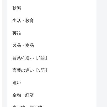
状態
生活・教育
英語
製品・商品
言葉の違い【2語】
言葉の違い【3語】
違い
金融・経済