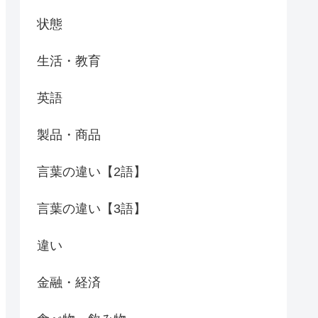
状態
生活・教育
英語
製品・商品
言葉の違い【2語】
言葉の違い【3語】
違い
金融・経済