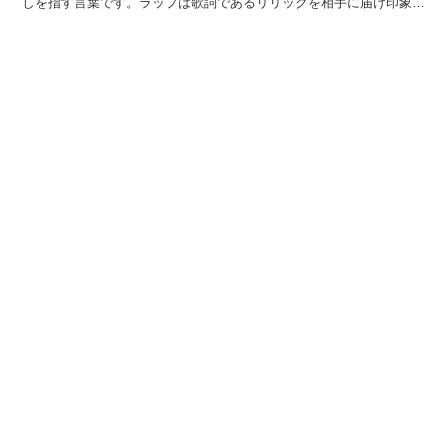
しを指す言葉です。ラップは歌詞であるリリックを相手に届け印象に
残すことがキモなので、一本調子で歌うのではなく声の高低...