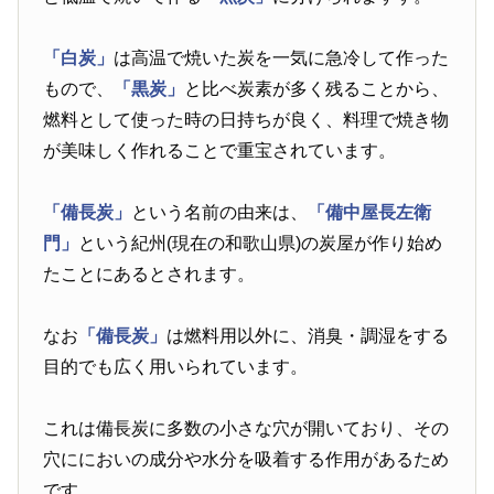
「白炭」
は高温で焼いた炭を一気に急冷して作った
もので、
「黒炭」
と比べ炭素が多く残ることから、
燃料として使った時の日持ちが良く、料理で焼き物
が美味しく作れることで重宝されています。
「備長炭」
という名前の由来は、
「備中屋長左衛
門」
という紀州(現在の和歌山県)の炭屋が作り始め
たことにあるとされます。
なお
「備長炭」
は燃料用以外に、消臭・調湿をする
目的でも広く用いられています。
これは備長炭に多数の小さな穴が開いており、その
穴ににおいの成分や水分を吸着する作用があるため
です。