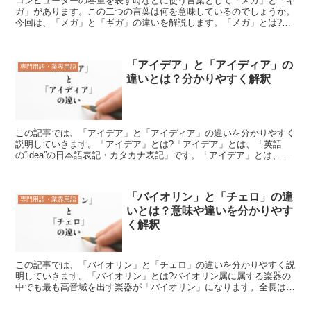
コンピューターの容量を表す時などに使う言葉として「メガ」と「ギ
ガ」があります。この二つの言葉は何を意味しているのでしょうか。
今回は、「メガ」と「ギガ」の違いを解説します。「メガ」とは?
「メガ」とは、「10の6乗倍」を意味する言葉です。「メガ...
「アイデア」と「アイディア」の
専門用語・業界用語
違いとは？分かりやすく解釈
この記事では、「アイデア」と「アイディア」の違いを分かりやすく
説明していきます。「アイデア」とは?「アイデア」とは、「英語
の“idea”の日本語表記・カタカナ表記」です。「アイデア」とは、
「何かの役に立つ発想・着想」を意味している言葉です。...
「バイオリン」と「チェロ」の違
専門用語・業界用語
いとは？意味や違いを分かりやす
く解釈
この記事では、「バイオリン」と「チェロ」の違いを分かりやすく説
明していきます。「バイオリン」とは?バイオリン属に属する楽器の
中でも最も高音域を出す楽器が「バイオリン」になります。全長は約
60センチ。重さは300グラムから600グラムほどにな...