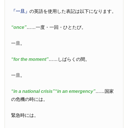
「一旦」
の英語を使用した表記は以下になります。
“once”
……一度・一回・ひとたび。
一旦。
“for the moment”
……しばらくの間。
一旦。
“in a national crisis”
“in an emergency”
……国家
の危機の時には。
緊急時には。