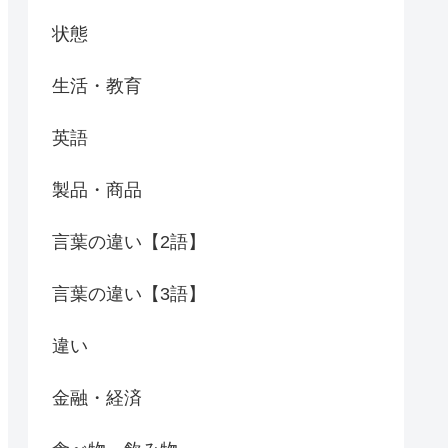
状態
生活・教育
英語
製品・商品
言葉の違い【2語】
言葉の違い【3語】
違い
金融・経済