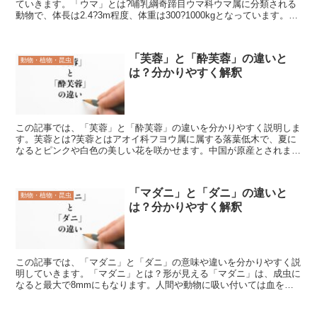
ていきます。「ウマ」とは?哺乳綱奇蹄目ウマ科ウマ属に分類される
動物で、体長は2.4?3m程度、体重は300?1000kgとなっています。ウ
マが調教されて競走馬になったり、農耕馬に...
「芙蓉」と「酔芙蓉」の違いと
動物・植物・昆虫
は？分かりやすく解釈
この記事では、「芙蓉」と「酔芙蓉」の違いを分かりやすく説明しま
す。芙蓉とは?芙蓉とはアオイ科フヨウ属に属する落葉低木で、夏に
なるとピンクや白色の美しい花を咲かせます。中国が原産とされます
が、日本では平安時代から観賞されてきた歴史の深い花です...
「マダニ」と「ダニ」の違いと
動物・植物・昆虫
は？分かりやすく解釈
この記事では、「マダニ」と「ダニ」の意味や違いを分かりやすく説
明していきます。「マダニ」とは？形が見える「マダニ」は、成虫に
なると最大で8mmにもなります。人間や動物に吸い付いては血を吸
う虫であり、1cmに膨れ上がります。生息する場所は自然...