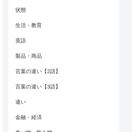
状態
生活・教育
英語
製品・商品
言葉の違い【2語】
言葉の違い【3語】
違い
金融・経済