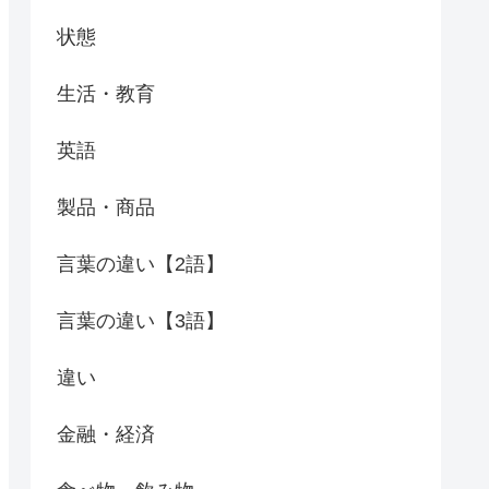
状態
生活・教育
英語
製品・商品
言葉の違い【2語】
言葉の違い【3語】
違い
金融・経済