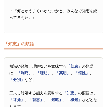
・『何とかうまくいかないかと、みんなで知恵を絞
って考えた。』
「知恵」の類語
知識や経験、理解などを意味する
「知恵」
の類語
は、
「利巧」
、
「聰明」
、
「英明」
、
「悟性」
、
「分別」
など。
工夫し対処する能力を意味する
「知恵」
の類語は、
「才覚」
、
「智恵」
、
「知略」
、
「機知」
などとな
ります。