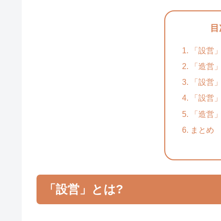
目
「設営」
「造営」
「設営
「設営
「造営
まとめ
「設営」とは?