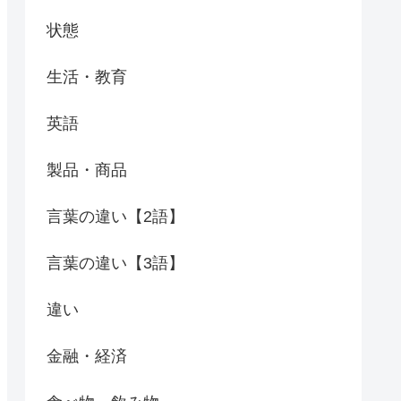
状態
生活・教育
英語
製品・商品
言葉の違い【2語】
言葉の違い【3語】
違い
金融・経済