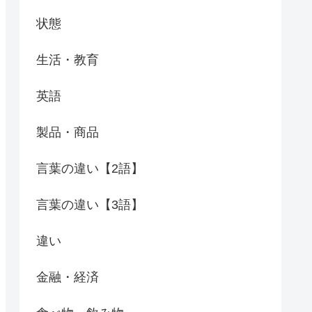
状態
生活・教育
英語
製品・商品
言葉の違い【2語】
言葉の違い【3語】
違い
金融・経済