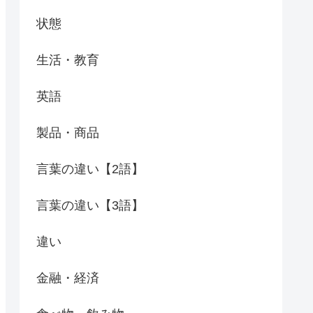
状態
生活・教育
英語
製品・商品
言葉の違い【2語】
言葉の違い【3語】
違い
金融・経済