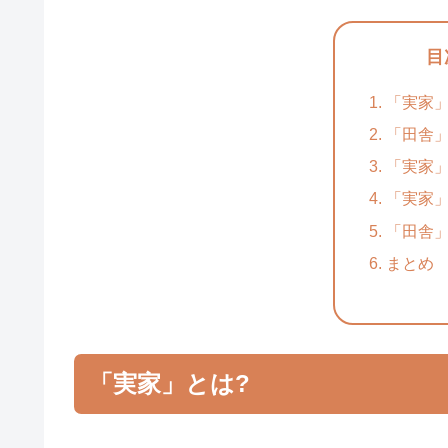
目
「実家」
「田舎」
「実家
「実家
「田舎
まとめ
「実家」とは?