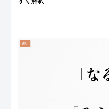
すく解釈
違い