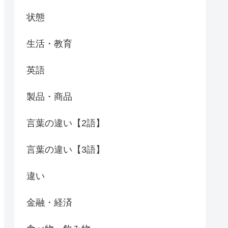
状態
生活・教育
英語
製品・商品
言葉の違い【2語】
言葉の違い【3語】
違い
金融・経済