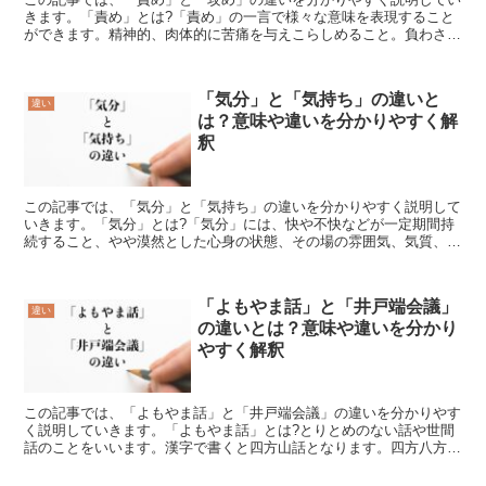
きます。「責め」とは?「責め」の一言で様々な意味を表現すること
ができます。精神的、肉体的に苦痛を与えこらしめること。負わされ
た任務や責任、義務。扇子などの端からはめて留めるたがの...
「気分」と「気持ち」の違いと
違い
は？意味や違いを分かりやすく解
釈
この記事では、「気分」と「気持ち」の違いを分かりやすく説明して
いきます。「気分」とは?「気分」には、快や不快などが一定期間持
続すること、やや漠然とした心身の状態、その場の雰囲気、気質、な
どといった意味があります。言い換えれば、「気まま」や「...
「よもやま話」と「井戸端会議」
違い
の違いとは？意味や違いを分かり
やすく解釈
この記事では、「よもやま話」と「井戸端会議」の違いを分かりやす
く説明していきます。「よもやま話」とは?とりとめのない話や世間
話のことをいいます。漢字で書くと四方山話となります。四方八方あ
るいは四面八面が語源とされます。四方八方は「よもやも」...