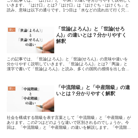
この記事では、「はけ口」と「不満」の違いを分かりやすく説明して
いきます。「はけ口」とは?「はけ口」は「はけぐち・はけくち」と
読み、意味は以下の通りです。1つ目は「水などの流れ出て行く穴や
空間」という意味です。2つ目は「商品などの売り先、また...
「世論(よろん)」と「世論(せろ
違い
ん)」の違いとは？分かりやすく
解釈
この記事では、「世論(よろん)」と「世論(せろん)」の意味や違いを
分かりやすく説明していきます。「世論(よろん)」とは?「輿論」と
漢字で書いて「世論(よろん)」と読み、多くの国民の感情を出し合っ
て論じる行為を意味します。本来であれば「輿論」...
「中流階級」と「中産階級」の違
違い
いとは？分かりやすく解釈
社会を構成する階級を表す言葉として「中流階級」と「中産階級」が
あります。この2つはどのような違いで区別されるのでしょうか。今
回は、「中流階級」と「中産階級」の違いを解説します。「中流階
級」とは?「中流階級」とは、「社会を構成する階級のうち中...