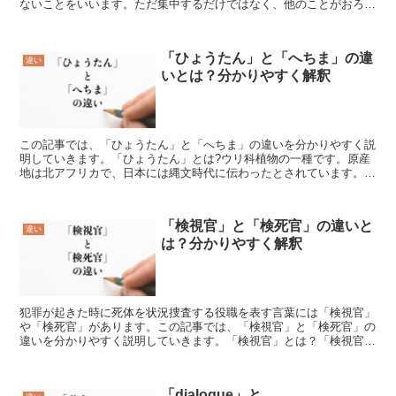
ないことをいいます。ただ集中するだけではなく、他のことがおろそ
かになるほど熱中することを表しています。「専念」とは?...
「ひょうたん」と「へちま」の違
違い
いとは？分かりやすく解釈
この記事では、「ひょうたん」と「へちま」の違いを分かりやすく説
明していきます。「ひょうたん」とは?ウリ科植物の一種です。原産
地は北アフリカで、日本には縄文時代に伝わったとされています。雪
だるまのような、ウリにくびれを作ったような形をしている...
「検視官」と「検死官」の違いと
違い
は？分かりやすく解釈
犯罪が起きた時に死体を状況捜査する役職を表す言葉には「検視官」
や「検死官」があります。この記事では、「検視官」と「検死官」の
違いを分かりやすく説明していきます。「検視官」とは？「検視官」
とは検視する検察官を表す言葉であり、こちらは犯罪や事件...
「dialogue」と